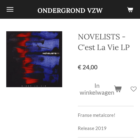
Ga
ONDERGROND VZW
direct
naar
de
NOVELISTS -
hoofdinhoud
C'est La Vie LP
€ 24,00
In
winkelwagen
Franse metalcore!
Release 2019