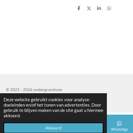
D
D
S
D
e
e
h
e
l
e
a
l
e
l
r
e
n
e
n
© 2021 - 2026 ondergrondvzw
Powered by
JouwWeb
Deze website gebruikt cookies voor analyse-
doeleinden en/of het tonen van advertenties. Door
gebruik te blijven maken van de site gaat u hiermee
akkoord.
Akkoord
E-mailadres
Telefoonnummer
Kaart
Facebook
WhatsApp