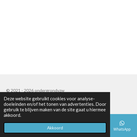
© 2021 - 2026 ondergrondvzw
Deze website gebruikt cookies voor analyse-
Powered by
JouwWeb
doeleinden en/of het tonen van advertenties. Door
gebruik te blijven maken van de site gaat u hiermee
akkoord.
Akkoord
E-mailadres
Telefoonnummer
Kaart
Facebook
WhatsApp