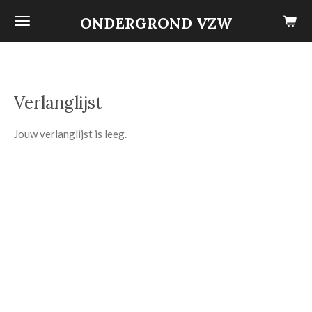
Ga
ONDERGROND VZW
direct
naar
de
hoofdinhoud
Verlanglijst
Jouw verlanglijst is leeg.