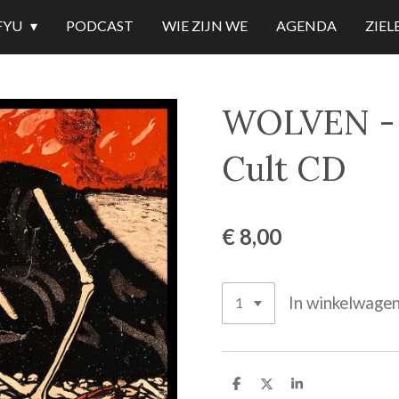
FYU
PODCAST
WIE ZIJN WE
AGENDA
ZIE
WOLVEN - 
Cult CD
€ 8,00
In winkelwage
D
D
S