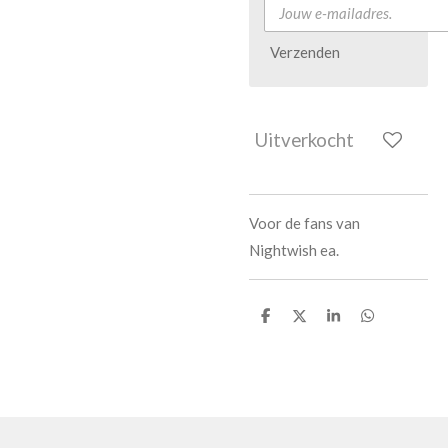
Verzenden
Uitverkocht
Voor de fans van
Nightwish ea.
D
D
S
D
e
e
h
e
l
e
a
l
e
l
r
e
n
e
n