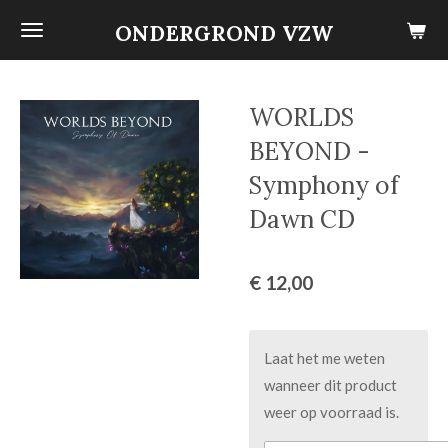
Ga
ONDERGROND VZW
direct
naar
de
WORLDS
hoofdinhoud
BEYOND -
Symphony of
Dawn CD
€ 12,00
Laat het me weten
wanneer dit product
weer op voorraad is.