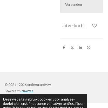
Verzenden
Uitverkocht
D
D
S
D
e
e
h
e
l
e
a
l
e
l
r
e
n
e
n
© 2021 - 2026 ondergrondvzw
Powered by
JouwWeb
Deze website gebruikt cookies voor analyse-
doeleinden en/of het tonen van advertenties. Door
gebruik te blijven maken van de site gaat u hiermee