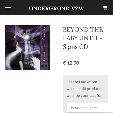
Ga
ONDERGROND VZW
direct
naar
de
BEYOND THE
hoofdinhoud
LABYRINTH -
Signs CD
€ 12,00
Laat het me weten
wanneer dit product
weer op voorraad is.