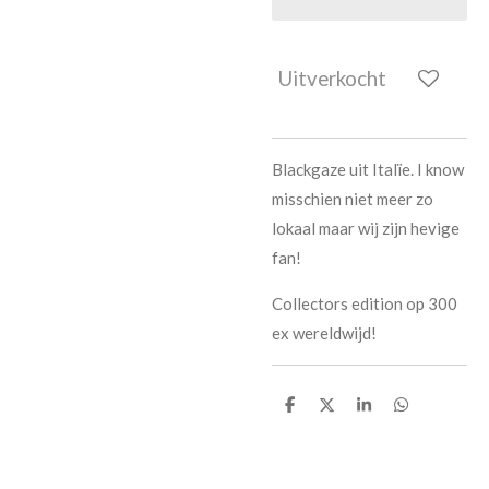
Uitverkocht
Blackgaze uit Italïe. I know
misschien niet meer zo
lokaal maar wij zijn hevige
fan!
Collectors edition op 300
ex wereldwijd!
D
D
S
D
e
e
h
e
l
e
a
l
e
l
r
e
n
e
n