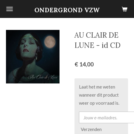
Ga
ONDERGROND VZW
direct
naar
de
AU CLAIR DE
hoofdinhoud
LUNE - id CD
€ 14,00
Laat het me weten
wanneer dit product
weer op voorraad is.
Verzenden