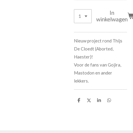
In
winkelwagen
Nieuw project rond Thijs
De Cloedt (Aborted,
Haester)!
Voor de fans van Gojira,
Mastodon en ander
lekkers.
D
D
S
D
e
e
h
e
l
e
a
l
e
l
r
e
n
e
n