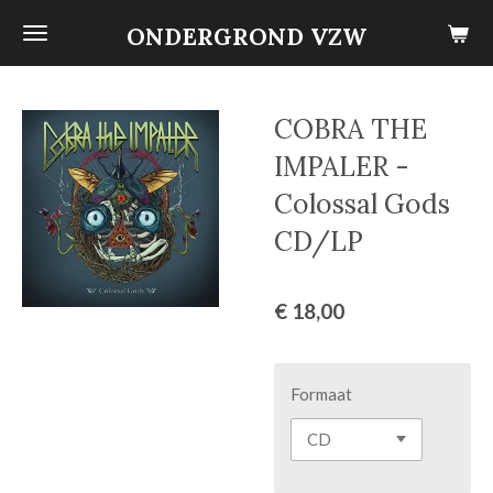
Ga
ONDERGROND VZW
direct
naar
de
COBRA THE
hoofdinhoud
IMPALER -
Colossal Gods
CD/LP
€ 18,00
Formaat