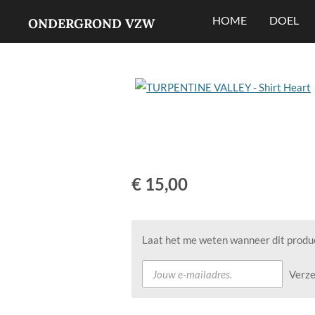
Ga
HOME
DOEL
ONDERGROND VZW
direct
naar
de
hoofdinhoud
€ 15,00
Laat het me weten wanneer dit produc
Verz