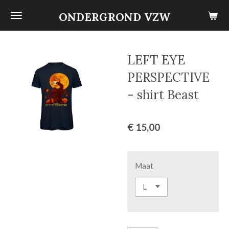
Ga
ONDERGROND VZW
direct
naar
de
LEFT EYE
hoofdinhoud
PERSPECTIVE
- shirt Beast
€ 15,00
Maat