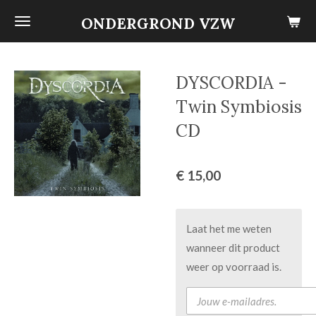
Ga
ONDERGROND VZW
direct
naar
de
DYSCORDIA -
hoofdinhoud
Twin Symbiosis
CD
€ 15,00
Laat het me weten
wanneer dit product
weer op voorraad is.