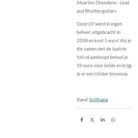
Maarten Dheedene : Lead
and Rhythm guitars
Deze EP werd in eigen
beheer uitgebracht in
2008 en kost 5 euro! Als je
die samen met de laatste
full cd aankoopt betaal je
10 euro voor beide en krijg
je er een sticker bovenop.
Band:
Solifugia
D
D
S
D
e
e
h
e
l
e
a
l
e
l
r
e