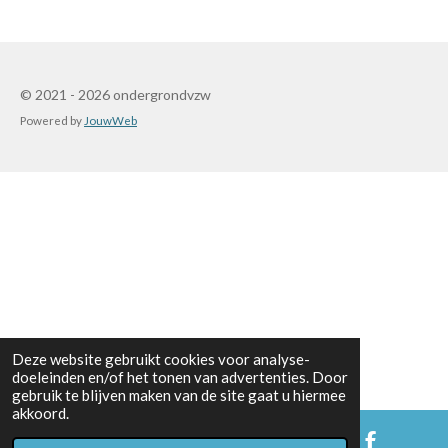
n
e
n
© 2021 - 2026 ondergrondvzw
Powered by
JouwWeb
Deze website gebruikt cookies voor analyse-
doeleinden en/of het tonen van advertenties. Door
gebruik te blijven maken van de site gaat u hiermee
akkoord.