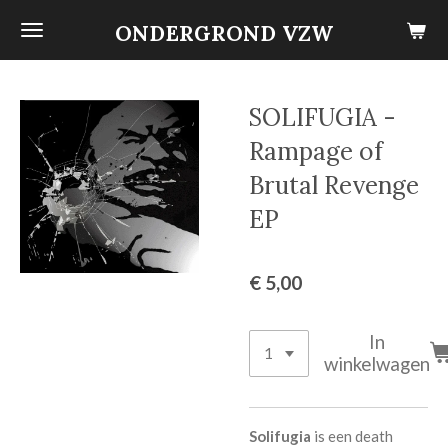
Ga
ONDERGROND VZW
direct
naar
de
SOLIFUGIA -
hoofdinhoud
Rampage of
Brutal Revenge
EP
€ 5,00
In
winkelwagen
Solifugia
is een death