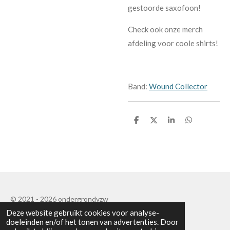
gestoorde saxofoon!
Check ook onze merch
afdeling voor coole shirts!
Band:
Wound Collector
D
D
S
D
e
e
h
e
l
e
a
l
e
l
r
e
n
e
n
© 2021 - 2026 ondergrondvzw
Deze website gebruikt cookies voor analyse-
Powered by
JouwWeb
doeleinden en/of het tonen van advertenties. Door