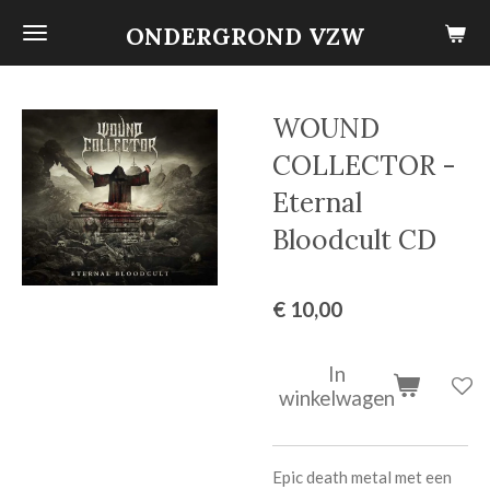
Ga
ONDERGROND VZW
direct
naar
de
WOUND
hoofdinhoud
COLLECTOR -
Eternal
Bloodcult CD
€ 10,00
In
winkelwagen
Epic death metal met een