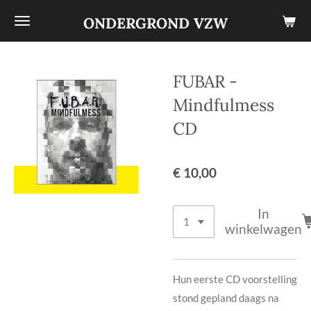
Ga
ONDERGROND VZW
direct
naar
de
FUBAR -
hoofdinhoud
Mindfulmess
CD
€ 10,00
In
winkelwagen
Hun eerste CD voorstelling
stond gepland daags na