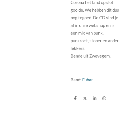
Corona het land op slot
gooide. We hebben dit dus
nog tegoed. De CD vind je
al in onze webshop en is
een mix van punk,
punkrock, stoner en ander
lekkers.
Bende uit Zwevegem.
Band:
Fubar
D
D
S
D
e
e
h
e
l
e
a
l
e
l
r
e
n
e
n