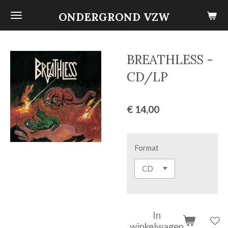
Ga
ONDERGROND VZW
direct
naar
de
BREATHLESS -
hoofdinhoud
CD/LP
€ 14,00
Format
In
winkelwagen