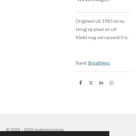
Origineel uit 1985 en nu
terug op plaat en cd!
Klinkt nog verrassend fris.
Band:
Breathless
D
D
S
D
e
e
h
e
l
e
a
l
e
l
r
e
n
e
n
© 2021 - 2026 ondergrondvzw