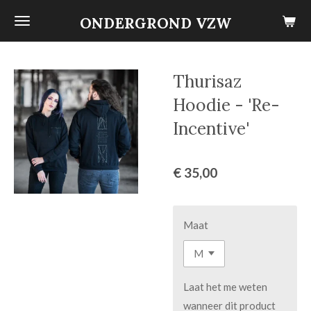
Ga
ONDERGROND VZW
direct
naar
de
Thurisaz
hoofdinhoud
Hoodie - 'Re-
Incentive'
€ 35,00
Maat
Laat het me weten
wanneer dit product