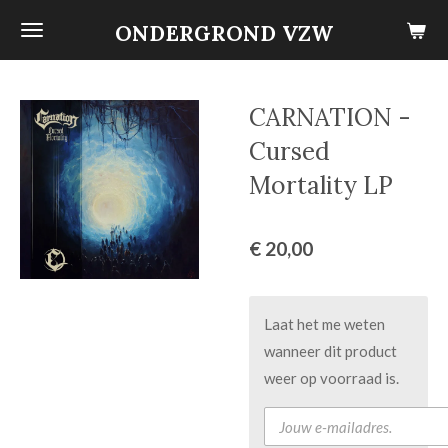
Ga
ONDERGROND VZW
direct
naar
de
CARNATION -
hoofdinhoud
Cursed
Mortality LP
€ 20,00
Laat het me weten
wanneer dit product
weer op voorraad is.