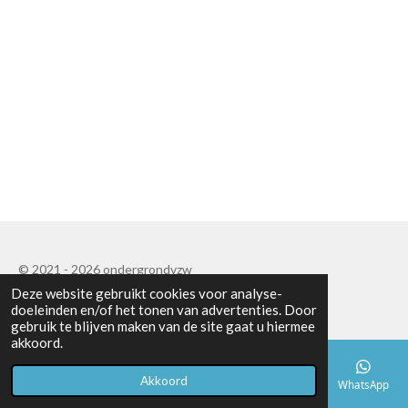
© 2021 - 2026 ondergrondvzw
Deze website gebruikt cookies voor analyse-
Powered by
JouwWeb
doeleinden en/of het tonen van advertenties. Door
gebruik te blijven maken van de site gaat u hiermee
akkoord.
Akkoord
E-mailadres
Telefoonnummer
Kaart
Facebook
WhatsApp