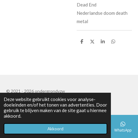
Dead End
Nederlandse doom death
metal
D
D
S
D
e
e
h
e
l
e
a
l
e
l
r
e
n
e
n
© 2021 - 2026 ondergrondvzw
Deze website gebruikt cookies voor analyse-
Powered by
JouwWeb
doeleinden en/of het tonen van advertenties. Door
gebruik te blijven maken van de site gaat u hiermee
akkoord.
Akkoord
E-mailadres
Telefoonnummer
Kaart
Facebook
WhatsApp