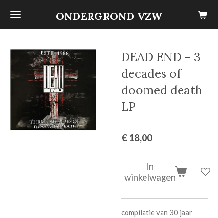
Ga
ONDERGROND VZW
direct
naar
de
DEAD END - 3
hoofdinhoud
decades of
doomed death
LP
€ 18,00
In
winkelwagen
compilatie van 30 jaar