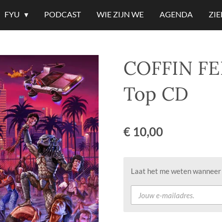
FYU
PODCAST
WIE ZIJN WE
AGENDA
ZI
COFFIN FE
Top CD
€ 10,00
Laat het me weten wanneer d