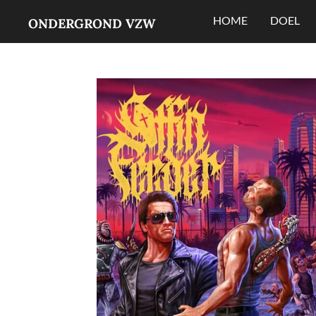
Ga
HOME
DOEL
ONDERGROND VZW
direct
naar
de
hoofdinhoud