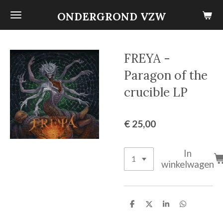
Ga
ONDERGROND VZW
direct
naar
de
FREYA -
hoofdinhoud
Paragon of the
crucible LP
€ 25,00
In
winkelwagen
D
D
S
D
e
e
h
e
l
e
a
l