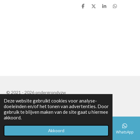
D
D
S
D
e
e
h
e
l
e
a
l
e
l
r
e
n
e
n
© 2021 - 2026 ondergrondvzw
Deze website gebruikt cookies voor analyse-
Powered by
JouwWeb
doeleinden en/of het tonen van advertenties. Door
gebruik te blijven maken van de site gaat u hiermee
akkoord.
Akkoord
E-mailadres
Telefoonnummer
Kaart
Facebook
WhatsApp