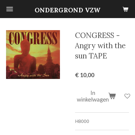
Ga
ONDERGROND VZW
direct
naar
de
CONGRESS -
hoofdinhoud
Angry with the
sun TAPE
€ 10,00
In
winkelwagen
H8000