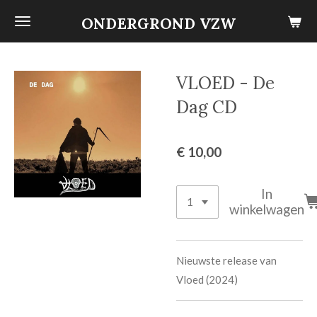
Ga
ONDERGROND VZW
direct
naar
de
VLOED - De
hoofdinhoud
Dag CD
€ 10,00
In
winkelwagen
Nieuwste release van
Vloed (2024)