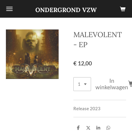
Ga
ONDERGROND VZW
direct
naar
de
MALEVOLENT
hoofdinhoud
- EP
€ 12,00
In
winkelwagen
Release 2023
D
D
S
D