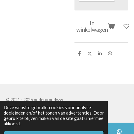
In
winkelwagen
D
D
S
D
e
e
h
e
l
e
a
l
e
l
r
e
n
e
n
© 2021 - 2026 ondergrondvzw
Deze website gebruikt cookies voor analyse-
Powered by
JouwWeb
doeleinden en/of het tonen van advertenties. Door
gebruik te blijven maken van de site gaat u hiermee
akkoord.