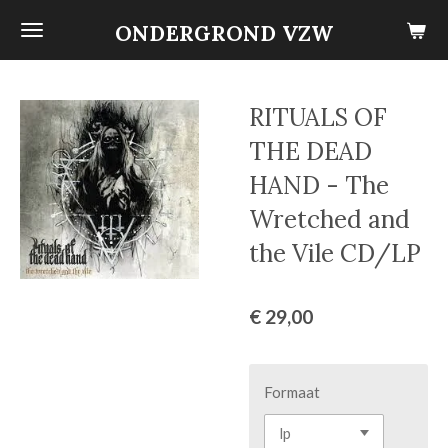
Ga
ONDERGROND VZW
direct
naar
de
RITUALS OF
hoofdinhoud
THE DEAD
HAND - The
Wretched and
the Vile CD/LP
€ 29,00
Formaat