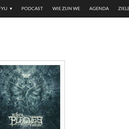
FYU
PODCAST
WIE ZIJN WE
AGENDA
ZIE