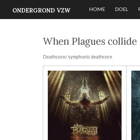
Ga
HOME
DOEL
ONDERGROND VZW
direct
naar
de
When Plagues collide
hoofdinhoud
Deathcore/ symphonic deathcore