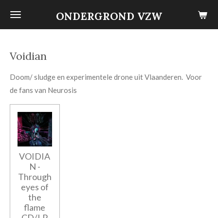
Ga
ONDERGROND VZW
direct
naar
de
Voidian
hoofdinhoud
Doom/ sludge en experimentele drone uit Vlaanderen. Voor
de fans van Neurosis
VOIDIA
N -
Through
eyes of
the
flame
CD/LP