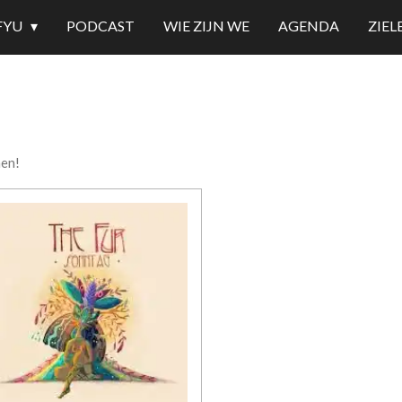
FYU
PODCAST
WIE ZIJN WE
AGENDA
ZIE
men!