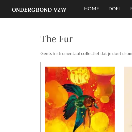
Ga
HOME
DOEL
ONDERGROND VZW
direct
naar
de
The Fur
hoofdinhoud
Gents instrumentaal collectief dat je doet dro