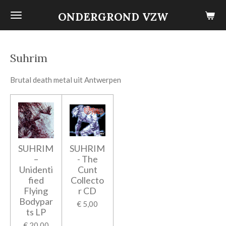
Ga
ONDERGROND VZW
direct
naar
de
Suhrim
hoofdinhoud
Brutal death metal uit Antwerpen
SUHRIM
SUHRIM
–
- The
Unidenti
Cunt
fied
Collecto
Flying
r CD
Bodypar
€ 5,00
ts LP
€ 20,00