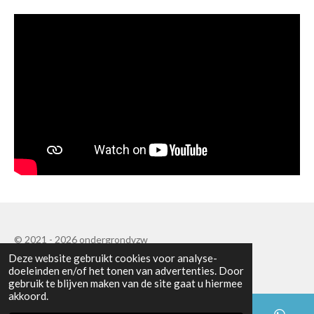
© 2021 - 2026 ondergrondvzw
Deze website gebruikt cookies voor analyse-
Powered by
JouwWeb
doeleinden en/of het tonen van advertenties. Door
gebruik te blijven maken van de site gaat u hiermee
akkoord.