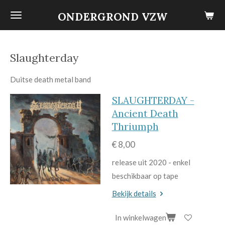
Ga
ONDERGROND VZW
direct
naar
de
Slaughterday
hoofdinhoud
Duitse death metal band
SLAUGHTERDAY -
Ancient Death
Thriumph
€ 8,00
release uit 2020 - enkel
beschikbaar op tape
Bekijk details
In winkelwagen