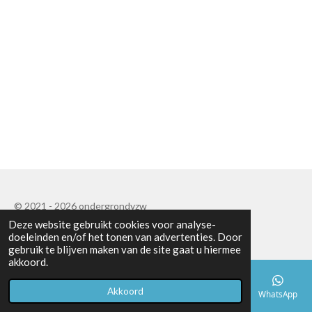
© 2021 - 2026 ondergrondvzw
Deze website gebruikt cookies voor analyse-
Powered by
JouwWeb
doeleinden en/of het tonen van advertenties. Door
gebruik te blijven maken van de site gaat u hiermee
akkoord.
Akkoord
E-mailadres
Telefoonnummer
Kaart
Facebook
WhatsApp