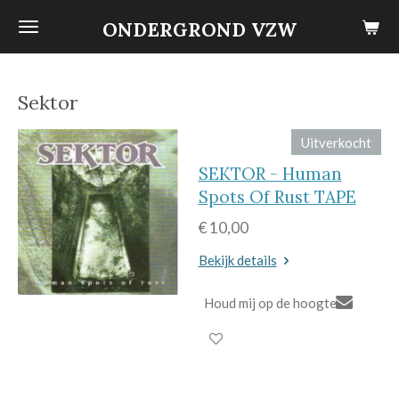
Ga
ONDERGROND VZW
direct
naar
de
Sektor
hoofdinhoud
Uitverkocht
SEKTOR - Human
Spots Of Rust TAPE
€ 10,00
Bekijk details
Houd mij op de hoogte