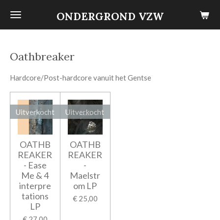
Ga
ONDERGROND VZW
direct
naar
de
Oathbreaker
hoofdinhoud
Hardcore/Post-hardcore vanuit het Gentse
Uitverkocht
Uitverkocht
OATHB
OATHB
REAKER
REAKER
- Ease
-
Me & 4
Maelstr
interpre
om LP
tations
€ 25,00
LP
€ 27,00