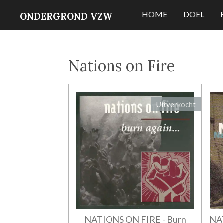
Ga
HOME
DOEL
ONDERGROND VZW
direct
naar
de
Nations on Fire
hoofdinhoud
Uitverkocht
NATIONS ON FIRE - Burn
NAT