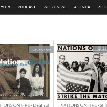
FYU
PODCAST
WIE ZIJN WE
AGENDA
ZIE
Uitverkocht
Uitver
IONS ON FIRE - Death of
NATIONS ON FIRE - Stri