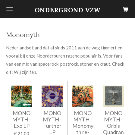
Ga
ONDERGROND VZW
direct
naar
de
Monomyth
hoofdinhoud
Nederlandse band dat al sinds 2011 aan de weg timmert en
vooral bij onze Noorderburen razend populair is. Voor fans
van een mix van spacerock, postrock, stoner en kraut. Check
dit! Wij zijn fan.
MONO
MONO
MONO
MONO
MYTH -
MYTH -
MYTH -
MYTH -
Exo LP
Further
Monomy
Orbis
LP
th re-
Quadran
€ 21,00