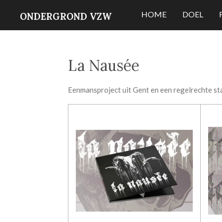
Ga
HOME
DOEL
ONDERGROND VZW
direct
naar
de
La Nausée
hoofdinhoud
Eenmansproject uit Gent en een regelrechte stam