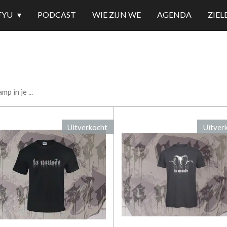
FYU
PODCAST
WIE ZIJN WE
AGENDA
ZIE
p in je ...
Uitverkocht
Uitver