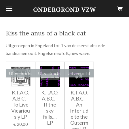
Ga
ONDERGROND VZW
direct
naar
de
Kiss the anus of a black cat
hoofdinhoud
Uitgeroepen in Engeland tot 1 van de meest absurde
bandnamen ooit. Engelse neofolk, new wave.
Uitverkocht
Uitverkocht
Uitverkocht
K.T.A.O.
K.T.A.O.
K.T.A.O.
A.B.C. -
A.B.C. -
A.B.C. -
To Live
If the
An
Vicariou
sky
Interlud
sly LP
falls....
e to the
LP
Outerm
€ 20,00
ost LP