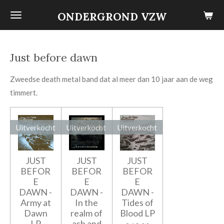
Ga
ONDERGROND VZW
direct
naar
de
Just before dawn
hoofdinhoud
Zweedse death metal band dat al meer dan 10 jaar aan de weg
timmert.
Uitverkocht
Uitverkocht
Uitverkocht
JUST
JUST
JUST
BEFOR
BEFOR
BEFOR
E
E
E
DAWN -
DAWN -
DAWN -
Army at
In the
Tides of
Dawn
realm of
Blood LP
LP
ash and