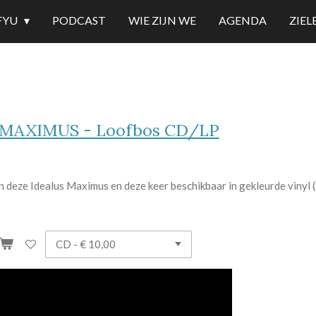
FYU
PODCAST
WIE ZIJN WE
AGENDA
ZIE
MAXIMUS - Loofbos CD/LP
 deze Idealus Maximus en deze keer beschikbaar in gekleurde vinyl 