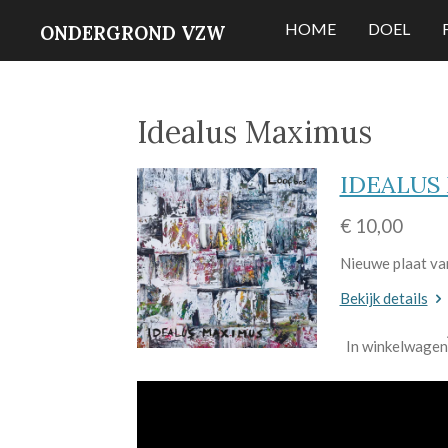
Ga
HOME
DOEL
ONDERGROND VZW
direct
naar
de
Idealus Maximus
hoofdinhoud
IDEALUS 
€ 10,00
Nieuwe plaat van
Bekijk details
In winkelwagen