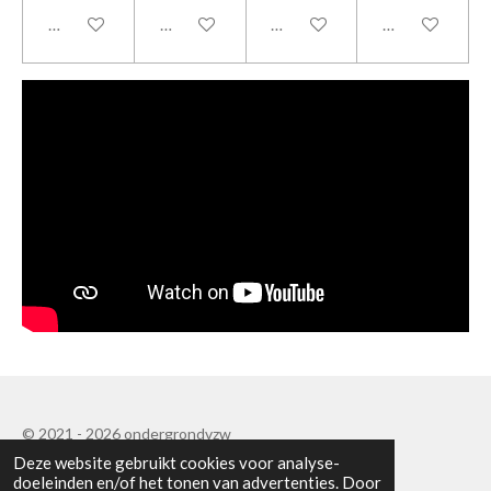
In winkelwagen
In winkelwagen
In winkelwagen
Houd mij op d
© 2021 - 2026 ondergrondvzw
Deze website gebruikt cookies voor analyse-
Powered by
JouwWeb
doeleinden en/of het tonen van advertenties. Door