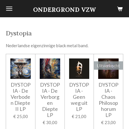
Ga
ONDERGROND VZW
direct
naar
de
Dystopia
hoofdinhoud
Nederlandse eigenzinnige black metal band.
Uitverkocht
DYSTOP
DYSTOP
DYSTOP
DYSTOP
IA - De
IA - De
IA -
IA -
Verbode
Verborg
Geen
Chaos
n Diepte
en
weg uit
Philosop
II LP
Diepte
LP
horum
LP
LP
€ 25,00
€ 21,00
€ 30,00
€ 23,00