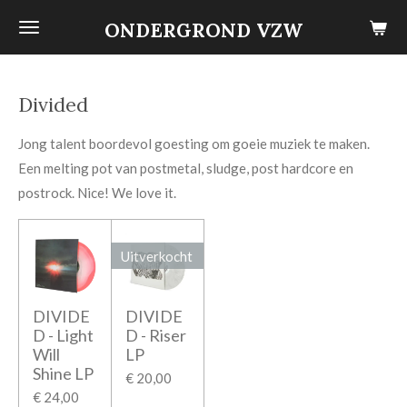
Ga
ONDERGROND VZW
direct
naar
de
Divided
hoofdinhoud
Jong talent boordevol goesting om goeie muziek te maken.
Een melting pot van postmetal, sludge, post hardcore en
postrock. Nice! We love it.
Uitverkocht
DIVIDE
DIVIDE
D - Light
D - Riser
Will
LP
Shine LP
€ 20,00
€ 24,00