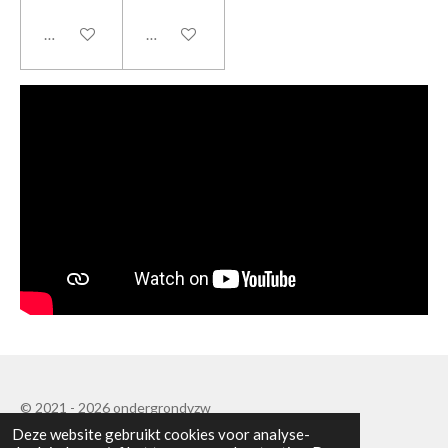
In winkelwagen
Houd mij op de hoogte
© 2021 - 2026 ondergrondvzw
Deze website gebruikt cookies voor analyse-
Powered by
JouwWeb