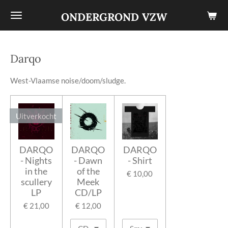
Ga
ONDERGROND VZW
direct
naar
de
Darqo
hoofdinhoud
West-Vlaamse noise/doom/sludge.
Uitverkocht
DARQO
DARQO
DARQO
- Nights
- Dawn
- Shirt
in the
of the
€ 10,00
scullery
Meek
LP
CD/LP
€ 21,00
€ 12,00