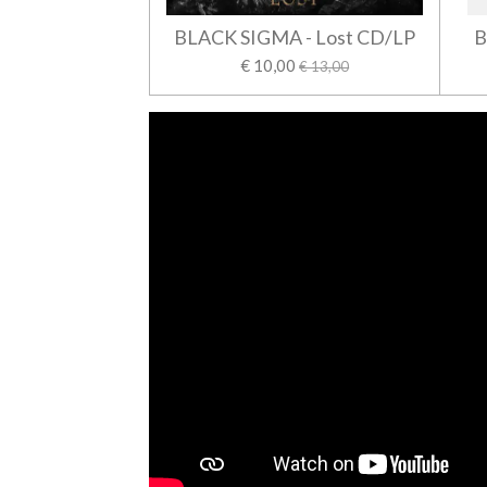
BLACK SIGMA - Lost CD/LP
B
€ 10,00
€ 13,00