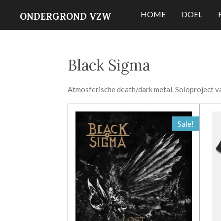
Ga
HOME
DOEL
ONDERGROND VZW
direct
naar
de
Black Sigma
hoofdinhoud
Atmosferische death/dark metal. Soloproject v
Sale!