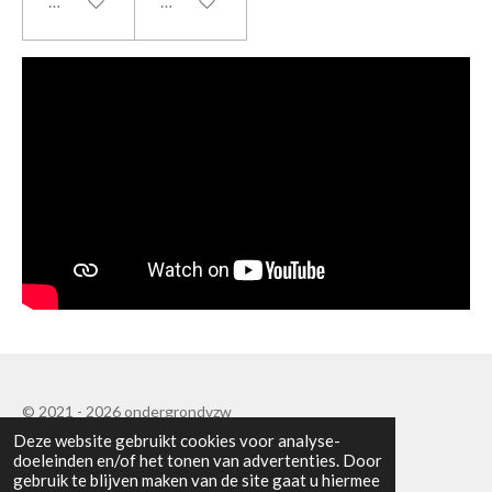
In winkelwagen
In winkelwagen
© 2021 - 2026 ondergrondvzw
Deze website gebruikt cookies voor analyse-
Powered by
JouwWeb
doeleinden en/of het tonen van advertenties. Door
gebruik te blijven maken van de site gaat u hiermee