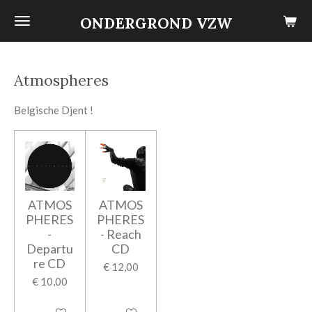
Ga
ONDERGROND VZW
direct
naar
de
Atmospheres
hoofdinhoud
Belgische Djent !
ATMOS
ATMOS
PHERES
PHERES
-
- Reach
Departu
CD
re CD
€ 12,00
€ 10,00