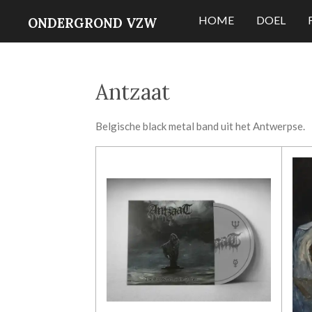
Ga
HOME
DOEL
ONDERGROND VZW
direct
naar
de
Antzaat
hoofdinhoud
Belgische black metal band uit het Antwerpse.