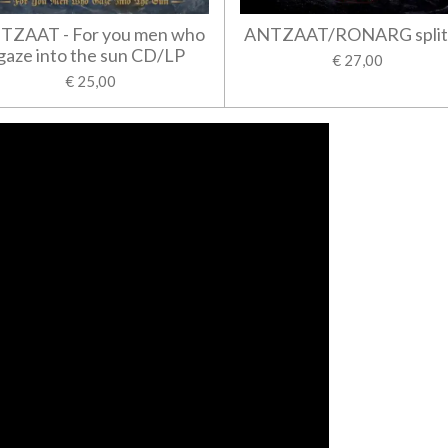
TZAAT - For you men who
ANTZAAT/RONARG split
gaze into the sun CD/LP
€ 27,00
€ 25,00