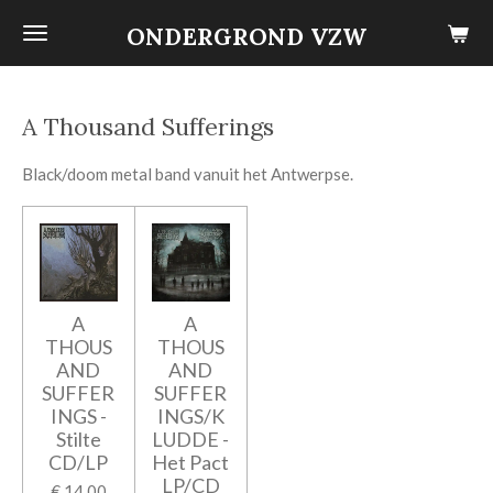
Ga
ONDERGROND VZW
direct
naar
de
A Thousand Sufferings
hoofdinhoud
Black/doom metal band vanuit het Antwerpse.
A
A
THOUS
THOUS
AND
AND
SUFFER
SUFFER
INGS -
INGS/K
Stilte
LUDDE -
CD/LP
Het Pact
LP/CD
€ 14,00